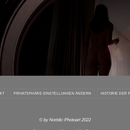
KT
PRIVATSPHÄRE-EINSTELLUNGEN ÄNDERN
HISTORIE DER 
© by Nortdic-Photoart 2022