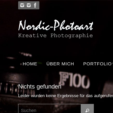
Zum
Inhalt
springen
Zum
HOME
ÜBER MICH
PORTFOLIO
Inhalt
springen
Nichts gefunden
Leider wurden keine Ergebnisse für das aufgerufene
Suchen
Suchen