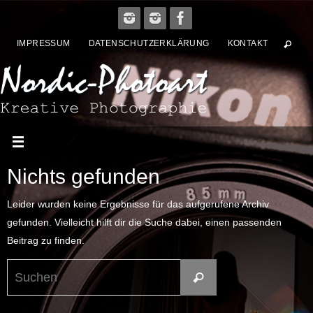
Zum
Inhalt
IMPRESSUM
DATENSCHUTZERKLÄRUNG
KONTAKT
springen
Nichts gefunden
Leider wurden keine Ergebnisse für das aufgerufene Archiv
gefunden. Vielleicht hilft dir die Suche dabei, einen passenden
Beitrag zu finden.
Suchen
Suchen
nach: