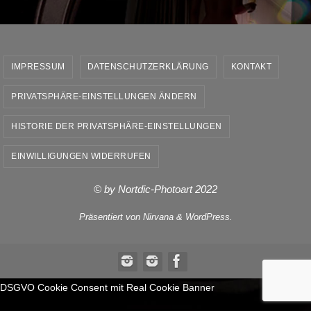
IMPRESSUM
DATENSCHUTZERKLÄRUNG
KONTAKT
PRIVATSPHÄRE-EINSTELLUNGEN ÄNDERN
HISTORIE DER PRIVATSPHÄRE-EINSTELLUNGEN
EINWILLIGUNGEN WIDERRUFEN
© by Nortdic-Photoart 2022
Präsentiert von
Nirvana
&
WordPress.
DSGVO Cookie Consent mit Real Cookie Banner